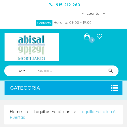
915 212 260
Mi cuenta
Horario: 09:00 - 19:00
Contacto
0
Raíz
CATEGORÍA
Home
Taquillas Fenólicas
Taquilla Fenólica 6
>
>
Puertas