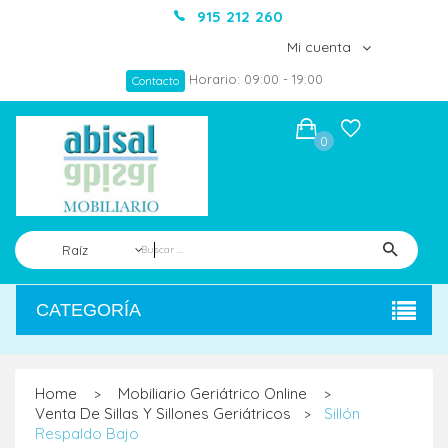
915 212 260
Mi cuenta
Horario: 09:00 - 19:00
Contacto
0
Raíz
CATEGORÍA
Home
Mobiliario Geriátrico Online
>
>
Venta De Sillas Y Sillones Geriátricos
Sillón
>
Respaldo Bajo