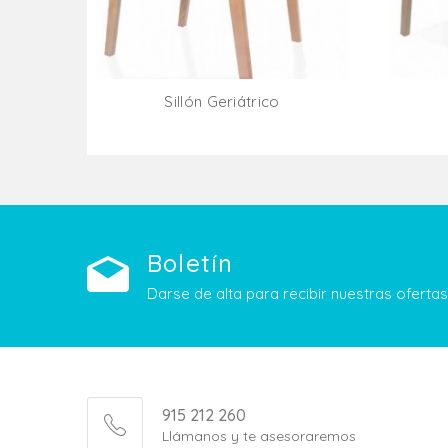
Sillón Geriátrico
Añadir Al Carrito
Boletín
Darse de alta para recibir nuestras ofert
915 212 260
Llámanos y te asesoraremos