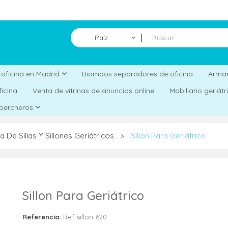
Raíz
Biombos separadores de oficina
a oficina en Madrid
Armar
ficina
Venta de vitrinas de anuncios online
Mobiliario geriát
 percheros
a De Sillas Y Sillones Geriátricos
Sillon Para Geriátrico
>
Sillon Para Geriátrico
Referencia:
Ref-sillon-620