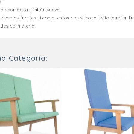
o:
rse con agua y jabón suave.
isolventes fuertes ni compuestos con silicona. Evite también li
des del material.
a Categoría: