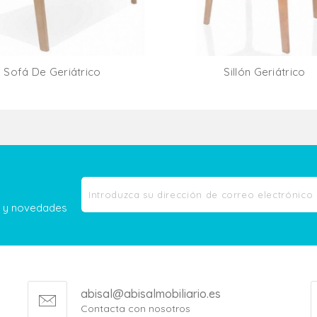
Sofá De Geriátrico
Sillón Geriátrico
Añadir Al Carrito
Añadir Al Carr
as y novedades
abisal@abisalmobiliario.es
Contacta con nosotros