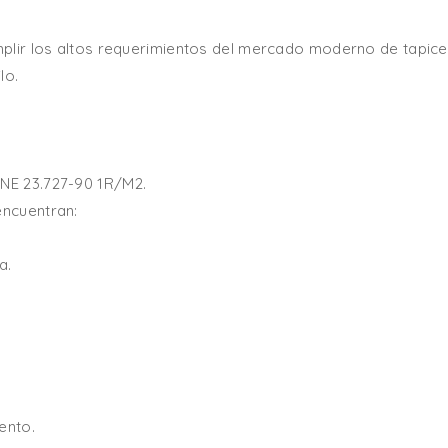
mplir los altos requerimientos del mercado moderno de tapicerí
lo.
UNE 23.727-90 1R/M2.
encuentran:
a.
ento.