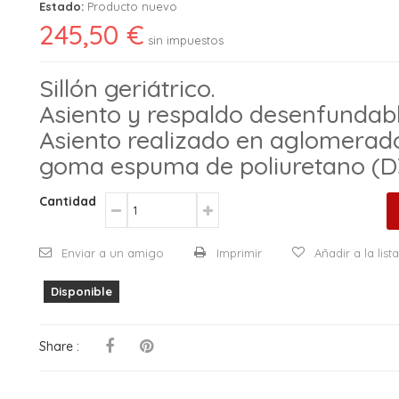
Estado:
Producto nuevo
245,50 €
sin impuestos
Sillón geriátrico.
Asiento y respaldo desenfundabl
Asiento realizado en aglomerad
goma espuma de poliuretano (D3
Cantidad
Enviar a un amigo
Imprimir
Añadir a la lis
Disponible
Share :