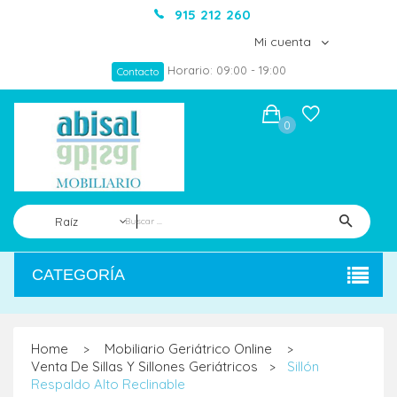
915 212 260
Mi cuenta
Horario: 09:00 - 19:00
Contacto
0
Raíz
CATEGORÍA
Home
Mobiliario Geriátrico Online
>
>
Venta De Sillas Y Sillones Geriátricos
Sillón
>
Respaldo Alto Reclinable