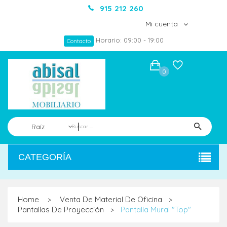
915 212 260
Mi cuenta
Horario: 09:00 - 19:00
Contacto
0
Raíz
CATEGORÍA
Home
Venta De Material De Oficina
>
>
Pantallas De Proyección
Pantalla Mural "Top"
>