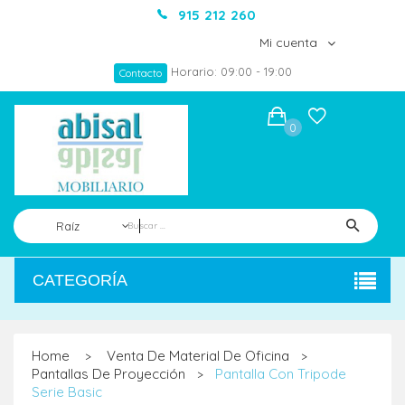
915 212 260
Mi cuenta
Horario: 09:00 - 19:00
Contacto
0
Raíz
CATEGORÍA
Home
Venta De Material De Oficina
>
>
Pantallas De Proyección
Pantalla Con Tripode
>
Serie Basic