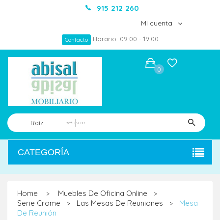
915 212 260
Mi cuenta
Horario: 09:00 - 19:00
Contacto
0
Raíz
CATEGORÍA
Home
Muebles De Oficina Online
>
>
Serie Crome
Las Mesas De Reuniones
Mesa
>
>
De Reunión