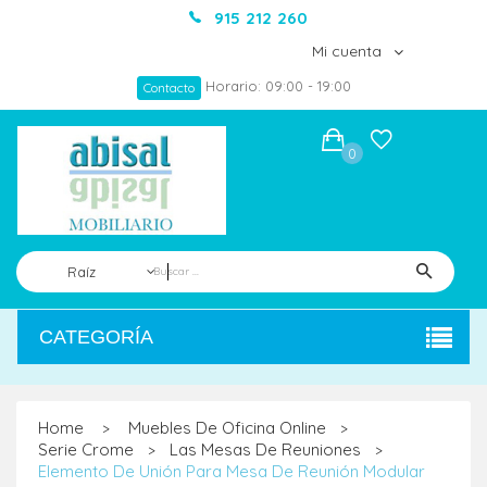
915 212 260
Mi cuenta
Horario: 09:00 - 19:00
Contacto
0
Raíz
CATEGORÍA
Home
Muebles De Oficina Online
>
>
Serie Crome
Las Mesas De Reuniones
>
>
Elemento De Unión Para Mesa De Reunión Modular