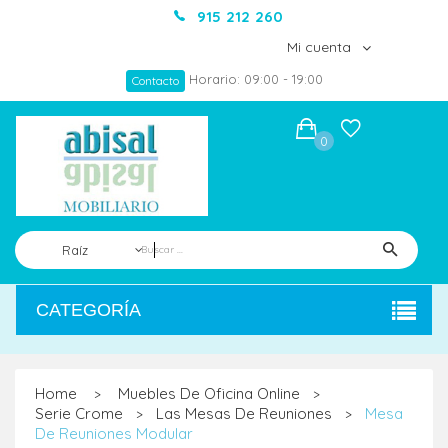
915 212 260
Mi cuenta
Horario: 09:00 - 19:00
Contacto
0
Raíz
CATEGORÍA
Home
Muebles De Oficina Online
>
>
Serie Crome
Las Mesas De Reuniones
Mesa
>
>
De Reuniones Modular