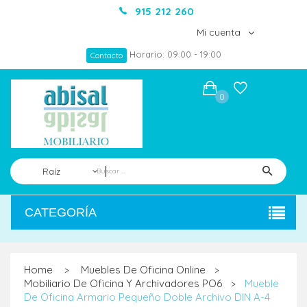
915 212 260
Mi cuenta
Horario: 09:00 - 19:00
Contacto
0
Raíz
CATEGORÍA
Home
Muebles De Oficina Online
>
>
Mobiliario De Oficina Y Archivadores PO6
Mueble
>
De Oficina Armario Pequeño Doble Archivo DIN A-4