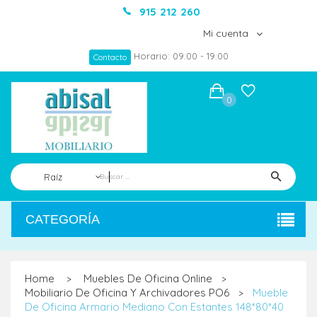
915 212 260
Mi cuenta
Horario: 09:00 - 19:00
Contacto
0
Raíz
CATEGORÍA
Home
Muebles De Oficina Online
>
>
Mobiliario De Oficina Y Archivadores PO6
Mueble
>
De Oficina Armario Mediano Con Estantes 148*80*40