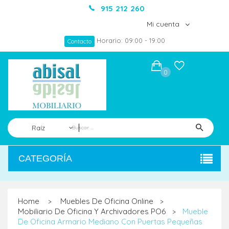
915 212 260
Mi cuenta
Horario: 09:00 - 19:00
Contacto
0
Raíz
CATEGORÍA
Home
Muebles De Oficina Online
>
>
Mobiliario De Oficina Y Archivadores PO6
Mueble
>
De Oficina Armario Mediano Con Puertas Pequeñas