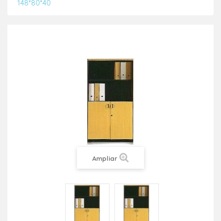
148*80*40
Ampliar