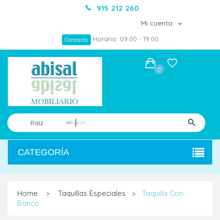
915 212 260
Mi cuenta
Horario: 09:00 - 19:00
Contacto
0
Raíz
CATEGORÍA
Home
Taquillas Especiales
Taquilla Con
>
>
Banco