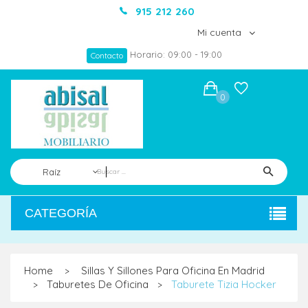
915 212 260
Mi cuenta
Horario: 09:00 - 19:00
Contacto
0
Raíz
CATEGORÍA
Home
Sillas Y Sillones Para Oficina En Madrid
>
Taburetes De Oficina
Taburete Tizia Hocker
>
>