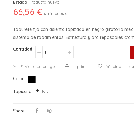
Estado:
Producto nuevo
66,56 €
sin impuestos
Taburete fijo con asiento tapizado en negro giratorio med
sistema de rodamientos. Estructura y aro reposapiés cro
Cantidad
Enviar a un amigo
Imprimir
Añadir a la lis
Color
Tapicería
Tela
Share :