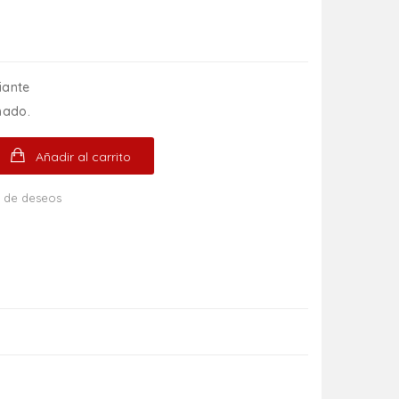
iante
mado.
Añadir al carrito
ta de deseos