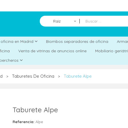
Raíz
Biombos separadores de oficina
a oficina en Madrid
Armar
ficina
Venta de vitrinas de anuncios online
Mobiliario geriát
 percheros
id
Taburetes De Oficina
Taburete Alpe
>
>
Taburete Alpe
Referencia:
Alpe