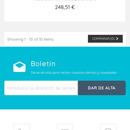
248,51 €
Añadir Al Carrito
COMPARAR (
0
)
Showing 1 - 10 of 10 items
Boletín
Darse de alta para recibir nuestras ofertas y novedades
DAR DE ALTA