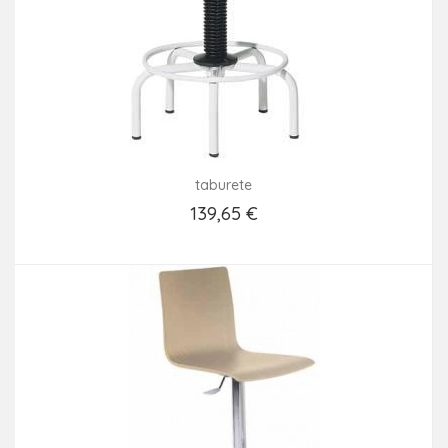
taburete
139,65 €
Añadir Al Carrito