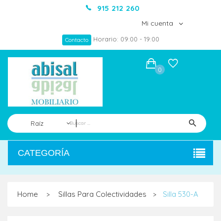
915 212 260
Mi cuenta
Horario: 09:00 - 19:00
Contacto
0
Raíz
CATEGORÍA
Home
Sillas Para Colectividades
Silla 530-A
>
>