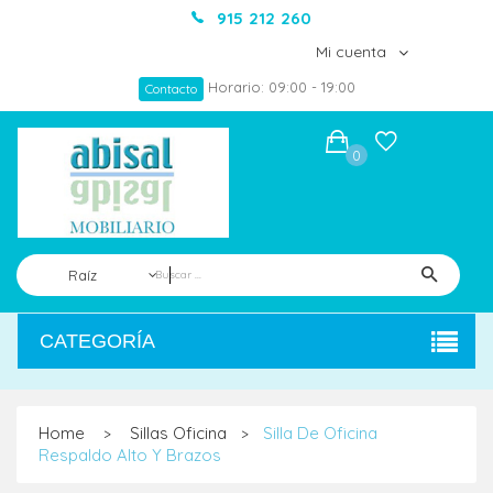
915 212 260
Mi cuenta
Horario: 09:00 - 19:00
Contacto
0
Raíz
CATEGORÍA
Home
Sillas Oficina
Silla De Oficina
>
>
Respaldo Alto Y Brazos