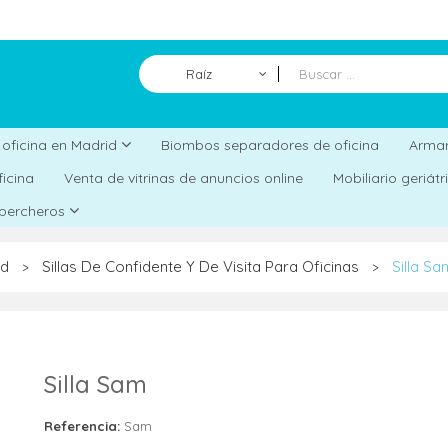
Raíz
Biombos separadores de oficina
a oficina en Madrid
Armar
ficina
Venta de vitrinas de anuncios online
Mobiliario geriát
 percheros
id
Sillas De Confidente Y De Visita Para Oficinas
Silla Sa
>
>
Silla Sam
Referencia:
Sam