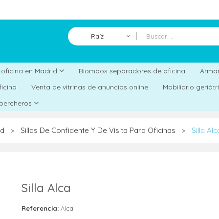
Raíz
Biombos separadores de oficina
a oficina en Madrid
Armar
ficina
Venta de vitrinas de anuncios online
Mobiliario geriát
 percheros
id
Sillas De Confidente Y De Visita Para Oficinas
Silla Alc
>
>
Silla Alca
Referencia:
Alca