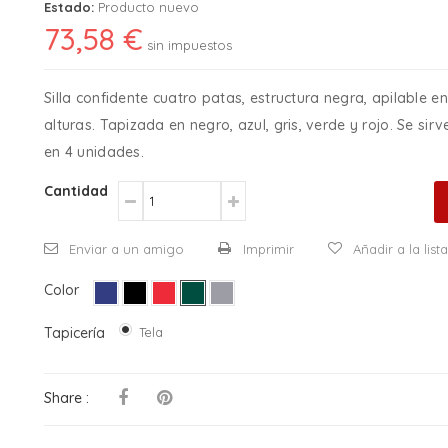
Estado:
Producto nuevo
73,58 €
sin impuestos
Silla confidente cuatro patas, estructura negra, apilable en
alturas. Tapizada en negro, azul, gris, verde y rojo. Se sirv
en 4 unidades.
Cantidad
Enviar a un amigo
Imprimir
Añadir a la lis
Color
Tapicería
Tela
Share :