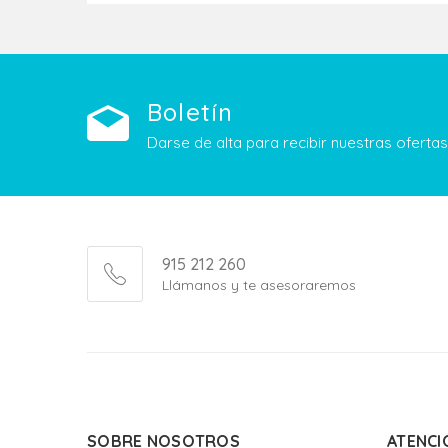
Boletín
Darse de alta para recibir nuestras ofert
915 212 260
Llámanos y te asesoraremos
SOBRE NOSOTROS
ATENCI