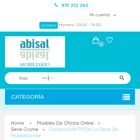
915 212 260
Mi cuenta
Horario: 09:00 - 19:00
Contacto
0
Raíz
CATEGORÍA
Home
Muebles De Oficina Online
>
>
Serie Crome
Composición R1 De La Serie De
>
Mobiliario Exe