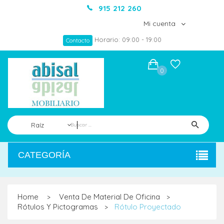
915 212 260
Mi cuenta
Horario: 09:00 - 19:00
Contacto
0
Raíz
CATEGORÍA
Home
Venta De Material De Oficina
>
>
Rótulos Y Pictogramas
Rótulo Proyectado
>