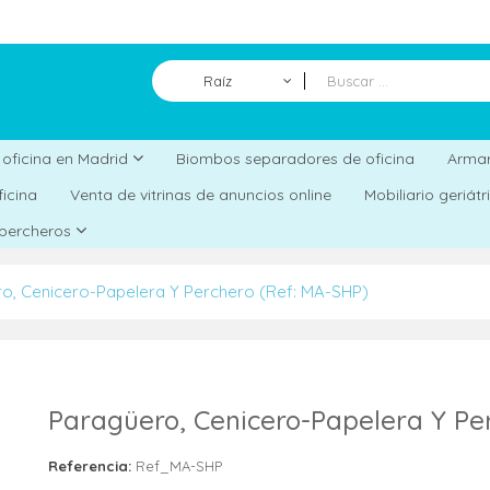
Raíz
Biombos separadores de oficina
a oficina en Madrid
Armar
ficina
Venta de vitrinas de anuncios online
Mobiliario geriát
 percheros
o, Cenicero-Papelera Y Perchero (Ref: MA-SHP)
Paragüero, Cenicero-Papelera Y Pe
Referencia:
Ref_MA-SHP