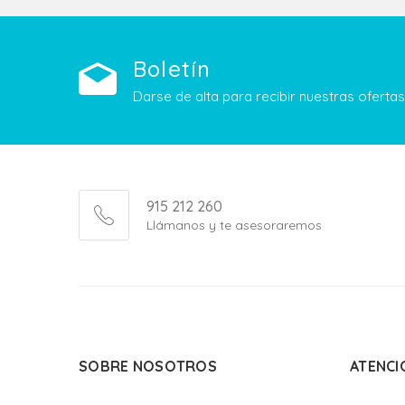
Boletín
Darse de alta para recibir nuestras ofert
915 212 260
Llámanos y te asesoraremos
SOBRE NOSOTROS
ATENCI