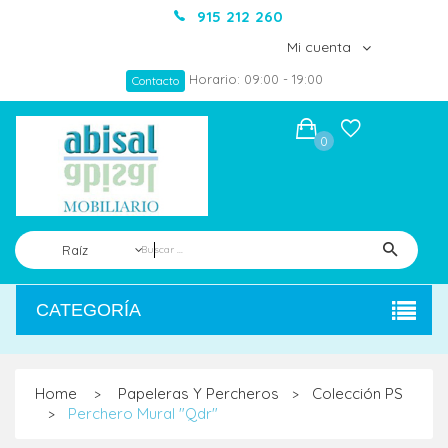
915 212 260
Mi cuenta
Horario: 09:00 - 19:00
Contacto
0
Raíz
CATEGORÍA
Home
Papeleras Y Percheros
Colección PS
>
>
Perchero Mural "Qdr"
>