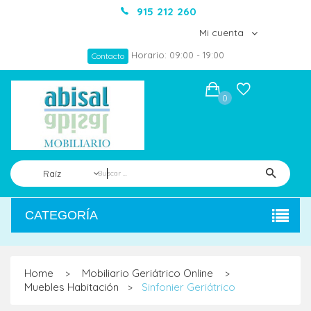
915 212 260
Mi cuenta
Horario: 09:00 - 19:00
Contacto
0
Raíz
CATEGORÍA
Home
Mobiliario Geriátrico Online
>
>
Muebles Habitación
Sinfonier Geriátrico
>