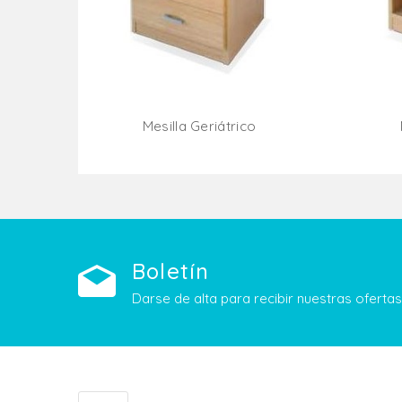
Mesilla Geriátrico
Añadir Al Carrito
Boletín
Darse de alta para recibir nuestras ofert