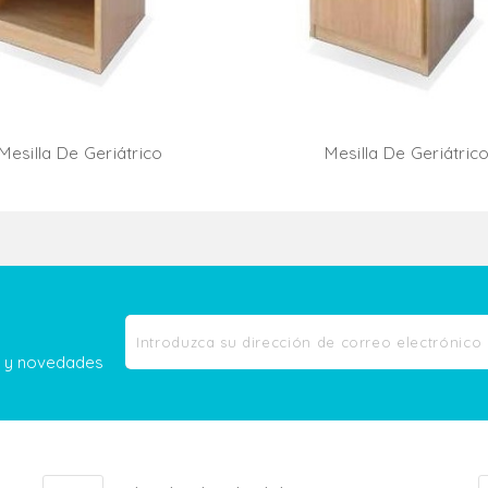
Mesilla De Geriátrico
Mesilla De Geriátric
Añadir Al Carrito
Añadir Al Carr
as y novedades