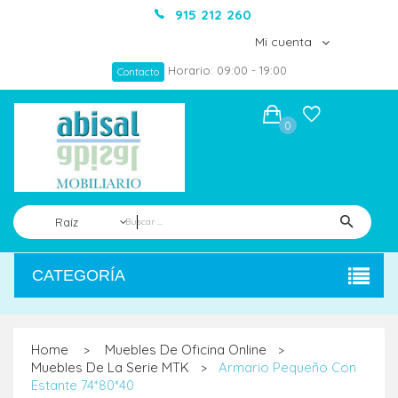
915 212 260
Mi cuenta
Horario: 09:00 - 19:00
Contacto
0
Raíz
CATEGORÍA
Home
Muebles De Oficina Online
>
>
Muebles De La Serie MTK
Armario Pequeño Con
>
Estante 74*80*40