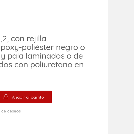
2, con rejilla
poxy-poliéster negro o
o y pala laminados o de
os con poliuretano en
Añadir al carrito
ta de deseos