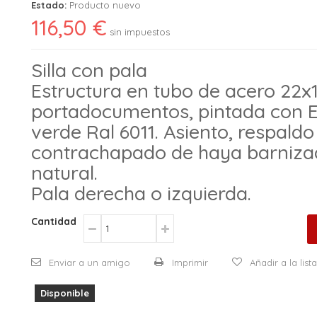
Estado:
Producto nuevo
116,50 €
sin impuestos
Silla con pala
Estructura en tubo de acero 22x1,
portadocumentos, pintada con E
verde Ral 6011. Asiento, respald
contrachapado de haya barnizad
natural.
Pala derecha o izquierda.
Cantidad
Enviar a un amigo
Imprimir
Añadir a la lis
Disponible