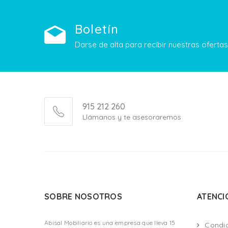
Boletín
Darse de alta para recibir nuestras ofert
915 212 260
Llámanos y te asesoraremos
SOBRE NOSOTROS
ATENCI
Abisal Mobiliario es una empresa que lleva 15
Condi