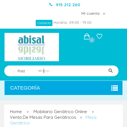
915 212 260
Mi cuenta
Horario: 09:00 - 19:00
Contacto
0
Raíz
CATEGORÍA
Home
Mobiliario Geriátrico Online
>
>
Venta De Mesas Para Geriátricos
Mesa
>
Geriátrico