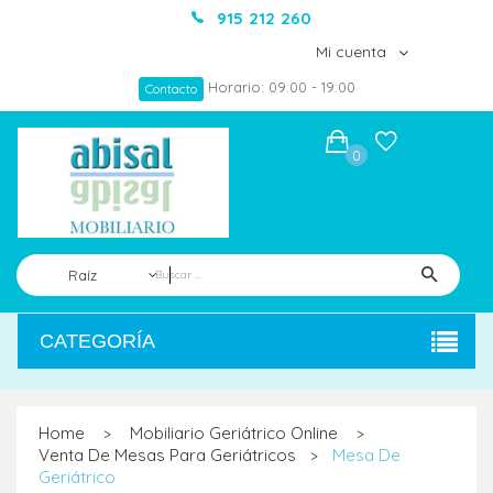
915 212 260
Mi cuenta
Horario: 09:00 - 19:00
Contacto
0
Raíz
CATEGORÍA
Home
Mobiliario Geriátrico Online
>
>
Venta De Mesas Para Geriátricos
Mesa De
>
Geriátrico