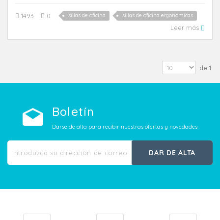
1493
0
sillas de oficina
sillas de oficina ergonómicas
Leer más
de 1
Boletín
Darse de alta para recibir nuestras ofertas y novedades
DAR DE ALTA