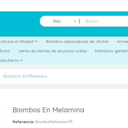
Raíz
Biombos separadores de oficina
a oficina en Madrid
Armar
ficina
Venta de vitrinas de anuncios online
Mobiliario geriát
 percheros
Biombos En Melamina
Biombos En Melamina
Referencia:
BiomboMelamina-PT