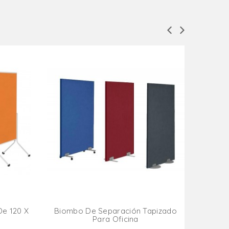
Biom
e 120 X
Biombo De Separación Tapizado
Para Oficina
ito
Añadir Al Carrito