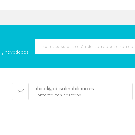
as y novedades
abisal@abisalmobiliario.es
Contacta con nosotros