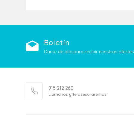
Boletín
Darse de alta para recibir nuestras ofert
915 212 260
Llámanos y te asesoraremos