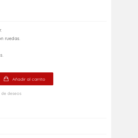
.
on ruedas.
s.
Añadir al carrito
ta de deseos