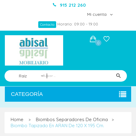
915 212 260
Mi cuenta
Horario: 09:00 - 19:00
Contacto
0
Raíz
CATEGORÍA
Home
Biombos Separadores De Oficina
>
>
Biombo Tapizado En ARAN De 120 X 195 Cm.