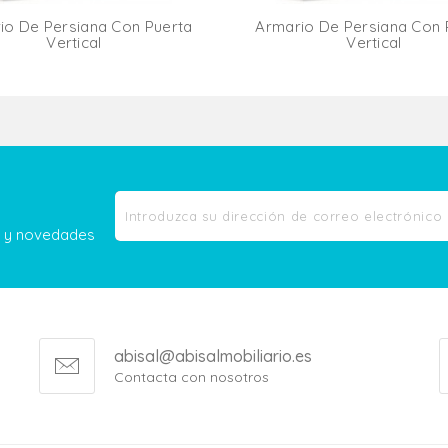
io De Persiana Con Puerta
Armario De Persiana Con 
Vertical
Vertical
Añadir Al Carrito
Añadir Al Carr
as y novedades
abisal@abisalmobiliario.es
Contacta con nosotros