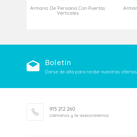
Armario De Persiana Con Puertas
Armar
Verticales
Añadir Al Carrito
Boletín
Darse de alta para recibir nuestras ofert
915 212 260
Llámanos y te asesoraremos