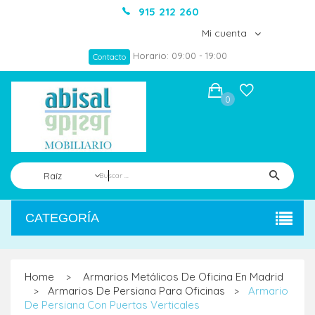
915 212 260
Mi cuenta
Horario: 09:00 - 19:00
Contacto
0
Raíz
CATEGORÍA
Home
Armarios Metálicos De Oficina En Madrid
>
Armarios De Persiana Para Oficinas
Armario
>
>
De Persiana Con Puertas Verticales