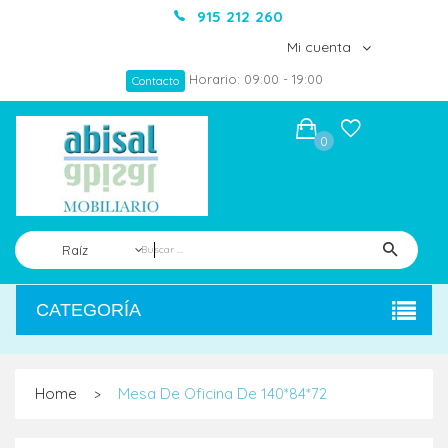
915 212 260
Mi cuenta
Horario: 09:00 - 19:00
Contacto
0
Raíz
CATEGORÍA
Home
Mesa De Oficina De 140*84*72
>