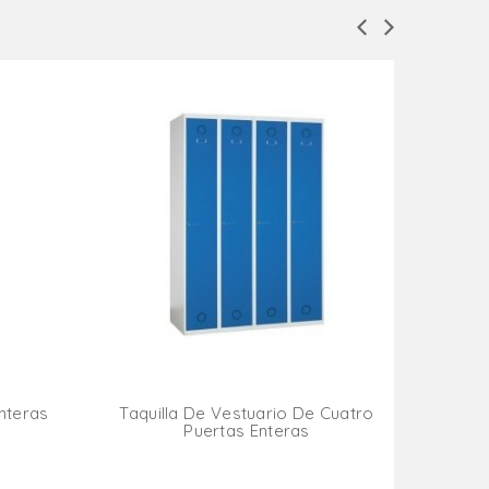
Taqu
nteras
Taquilla De Vestuario De Cuatro
Puertas Enteras
ito
Añadir Al Carrito