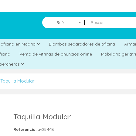
Raíz
Biombos separadores de oficina
a oficina en Madrid
Armar
ficina
Venta de vitrinas de anuncios online
Mobiliario geriát
 percheros
Taquilla Modular
Taquilla Modular
Referencia:
av25-MB