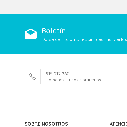
Boletín
Darse de alta para recibir nuestras ofert
915 212 260
Llámanos y te asesoraremos
SOBRE NOSOTROS
ATENCI