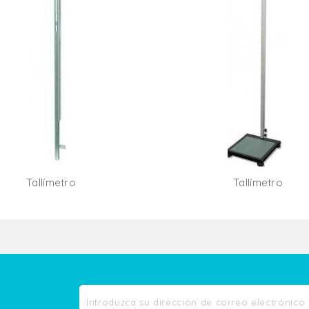
Tallímetro
Tallímetro
Añadir Al Carrito
Añadir Al Carr