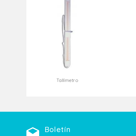
Tallímetro
Añadir Al Carrito
Boletín