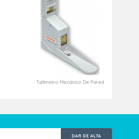
Tallímetro Mecánico De Pared
ito
Añadir Al Carrito
DAR DE ALTA