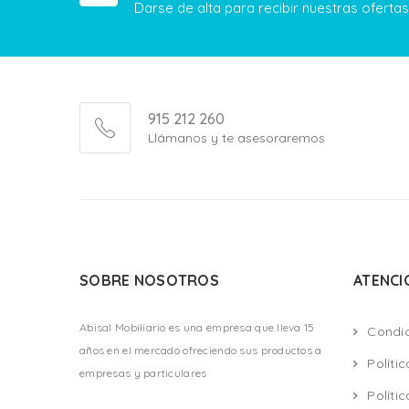
Darse de alta para recibir nuestras ofert
915 212 260
Llámanos y te asesoraremos
SOBRE NOSOTROS
ATENCI
Abisal Mobiliario es una empresa que lleva 15
Condi
años en el mercado ofreciendo sus productos a
Políti
empresas y particulares
Políti