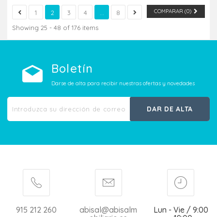
COMPARAR (
0
)
1
2
3
4
...
8
Showing 25 - 48 of 176 items
Boletín
Darse de alta para recibir nuestras ofertas y novedades
DAR DE ALTA
915 212 260
abisal@abisalm
Lun - Vie / 9:00