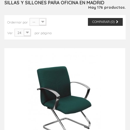
SILLAS Y SILLONES PARA OFICINA EN MADRID
Hay 176 productos.
--
COMPARAR (
0
)
Ordernar por
24
Ver
por página