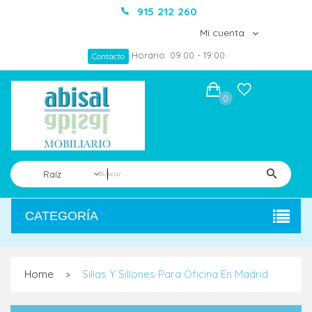
915 212 260
Mi cuenta
Horario: 09:00 - 19:00
Contacto
0
Raíz
CATEGORÍA
Home
Sillas Y Sillones Para Oficina En Madrid
>