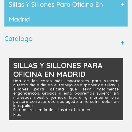
Sillas Y Sillones Para Oficina En
Madrid
Catálogo
SILLAS Y SILLONES PARA
OFICINA EN MADRID
Una de las cosas más importantes para superar
nuestro día a día en el trabajo es disponer de
sillas y
sillones para oficina
que sean totalmente
ergonómicos. Gracias a esto podremos superar sin
molestias nuestra jornada laboral y mantener una
postura correcta que nos ayude a no sufrir dolor en
la espalda.
En nuestra tienda de sillas de oficina en...
Más