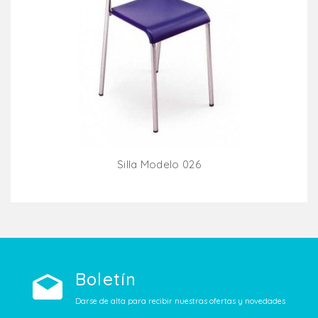
Silla Modelo 026
Añadir Al Carrito
Boletín
Darse de alta para recibir nuestras ofertas y novedades