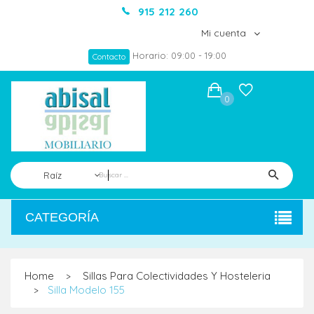
915 212 260
Mi cuenta
Horario: 09:00 - 19:00
Contacto
0
Raíz
CATEGORÍA
Home
Sillas Para Colectividades Y Hosteleria
>
Silla Modelo 155
>