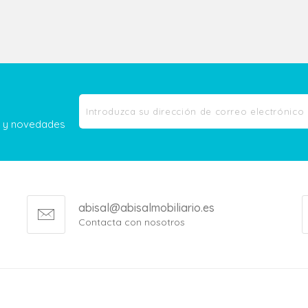
as y novedades
abisal@abisalmobiliario.es
Contacta con nosotros