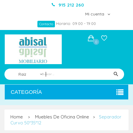
915 212 260
Mi cuenta
Horario: 09:00 - 19:00
Contacto
0
Raíz
CATEGORÍA
Home
Muebles De Oficina Online
Separador
>
>
Curvo 50*35*12