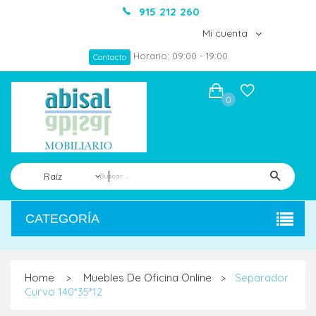
915 212 260
Mi cuenta
Horario: 09:00 - 19:00
Contacto
0
Raíz
CATEGORÍA
Home
Muebles De Oficina Online
Separador
>
>
Curvo 140*35*12