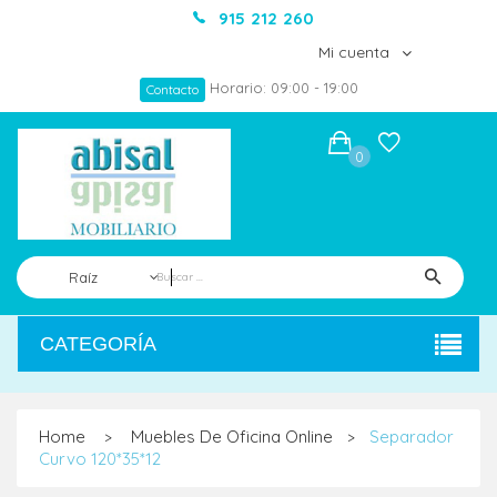
915 212 260
Mi cuenta
Horario: 09:00 - 19:00
Contacto
0
Raíz
CATEGORÍA
Home
Muebles De Oficina Online
Separador
>
>
Curvo 120*35*12