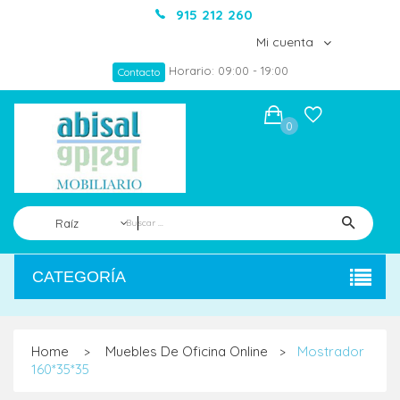
915 212 260
Mi cuenta
Horario: 09:00 - 19:00
Contacto
0
Raíz
CATEGORÍA
Home
Muebles De Oficina Online
Mostrador
>
>
160*35*35