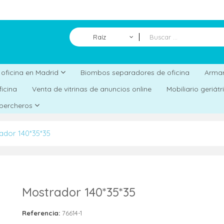
Raíz
Biombos separadores de oficina
a oficina en Madrid
Armar
ficina
Venta de vitrinas de anuncios online
Mobiliario geriát
 percheros
ador 140*35*35
Mostrador 140*35*35
Referencia:
76614-1