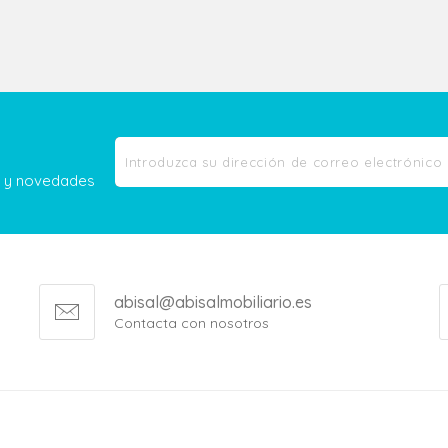
as y novedades
abisal@abisalmobiliario.es
Contacta con nosotros