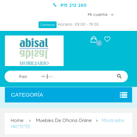
915 212 260
Mi cuenta
Horario: 09:00 - 19:00
Contacto
0
Raíz
CATEGORÍA
Home
Muebles De Oficina Online
Mostrador
>
>
140*31*35