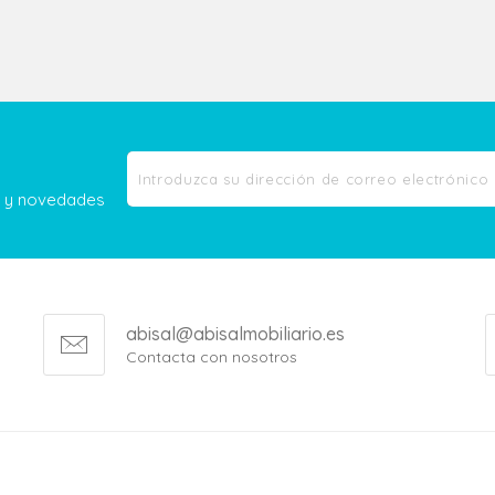
as y novedades
abisal@abisalmobiliario.es
Contacta con nosotros