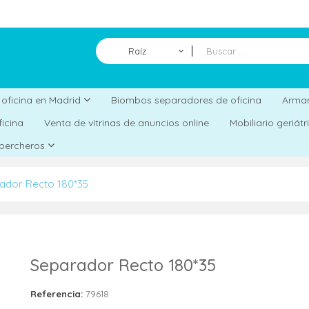
Raíz
Biombos separadores de oficina
a oficina en Madrid
Armar
ficina
Venta de vitrinas de anuncios online
Mobiliario geriát
 percheros
ador Recto 180*35
Separador Recto 180*35
Referencia:
79618