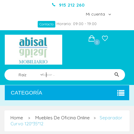
915 212 260
Mi cuenta
Horario: 09:00 - 19:00
Contacto
0
Raíz
CATEGORÍA
Home
Muebles De Oficina Online
Separador
>
>
Curvo 120*35*12