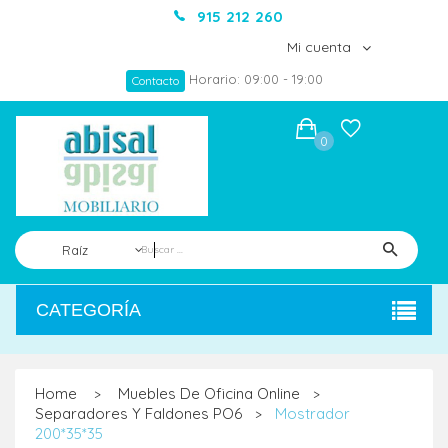
915 212 260
Mi cuenta
Horario: 09:00 - 19:00
Contacto
0
Raíz
CATEGORÍA
Home
Muebles De Oficina Online
>
>
Separadores Y Faldones PO6
Mostrador
>
200*35*35